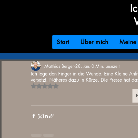
I
Start
Über mich
Meine 
Matthias Berger
28. Jan.
0 Min. Lesezeit
Ich lege den Finger in die Wunde. Eine Kleine Anf
versetzt. Näheres dazu in Kürze. Die Presse hat da
Mit NaN von 5 Sternen bewertet.
F