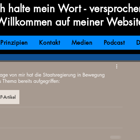
ch halte mein Wort - versproche
Willkommen auf meiner Websit
Prinzipien
Kontakt
Medien
Podcast
D
rage von mir hat die Staatsregierung in Bewegung
s Thema bereits aufgegriffen:
P-Artikel