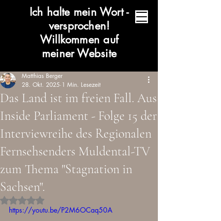
Ich halte mein Wort -
versprochen!
Willkommen auf
meiner Website
Matthias Berger
28. Okt. 2025
1 Min. Lesezeit
Das Land ist im freien Fall. Aus
Inside Parliament - Folge 15 der
Interviewreihe des Regionalen
Fernsehsenders Muldental-TV
zum Thema "Stagnation in
Sachsen".
Mit NaN von 5 Sternen bewertet.
https://youtu.be/P2M6OCaq50A