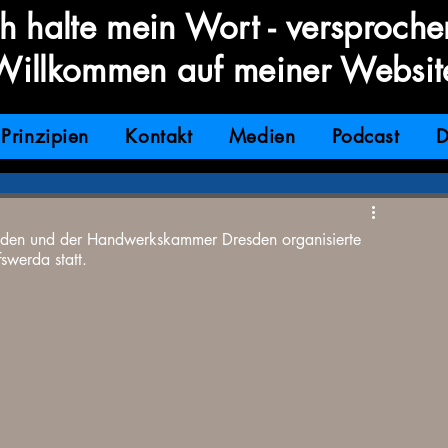
ch halte mein Wort - versproche
Willkommen auf meiner Websit
Prinzipien
Kontakt
Medien
Podcast
D
den und der Handwerkskammer Dresden organisierte
swerda statt.