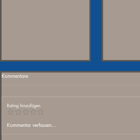
Kommentare
Rating hinzufügen
Brandneu und frisch von der
Mein Lesetip
Kommentar verfassen...
Quelle: Inside Parliament,
heute:Verurs
Folge 21, ist online.
Palliativpol