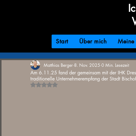
I
Start
Über mich
Meine 
Matthias Berger
8. Nov. 2025
0 Min. Lesezeit
Am 6.11.25 fand der gemeinsam mit der IHK Dres
traditionelle Unternehmerempfang der Stadt Bischof
Mit NaN von 5 Sternen bewertet.