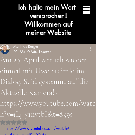
Ich halte mein Wort -
versprochen!
Willkommen auf
meiner Website
Matthias Berger
20. Mai
0 Min. Lesezeit
Am 29. April war ich wieder
einmal mit Uwe Steimle im
Dialog. Seid gespannt auf die
Aktuelle Kamera! -
https://www.youtube.com/watc
h?v=iLj_51nvtbI&t=859s
Mit NaN von 5 Sternen bewertet.
https://www.youtube.com/watch?
v=iLj_51nvtbI&t=859s