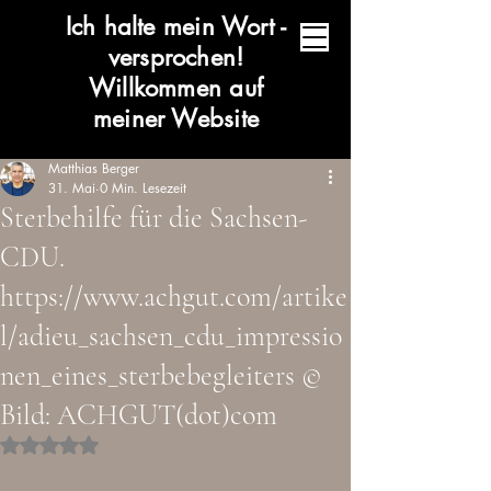
Ich halte mein Wort -
versprochen!
Willkommen auf
meiner Website
Matthias Berger
31. Mai
0 Min. Lesezeit
Sterbehilfe für die Sachsen-
CDU.
https://www.achgut.com/artike
l/adieu_sachsen_cdu_impressio
nen_eines_sterbebegleiters ©
Bild: ACHGUT(dot)com
Mit NaN von 5 Sternen bewertet.