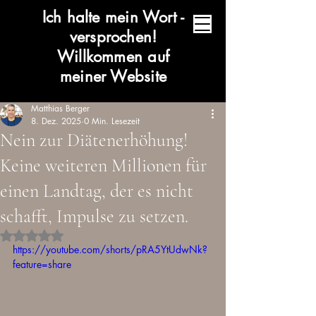
Ich halte mein Wort -
versprochen!
Willkommen auf
meiner Website
Matthias Berger
8. Dez. 2025
0 Min. Lesezeit
Nein zur Diätenerhöhung!
Keine weiteren Millionen für
einen Landtag, der es nicht
schafft, Impulse zu setzen.
Mit NaN von 5 Sternen bewertet.
https://youtube.com/shorts/pRA5YtUdwNk?
feature=share