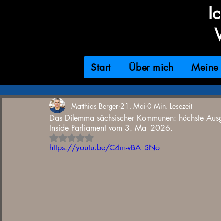
I
Start
Über mich
Meine 
Matthias Berger
21. Mai
0 Min. Lesezeit
Das Dilemma sächsischer Kommunen: höchste Ausgabe
Inside Parliament vom 3. Mai 2026.
Mit NaN von 5 Sternen bewertet.
https://youtu.be/C4m-vBA_SNo