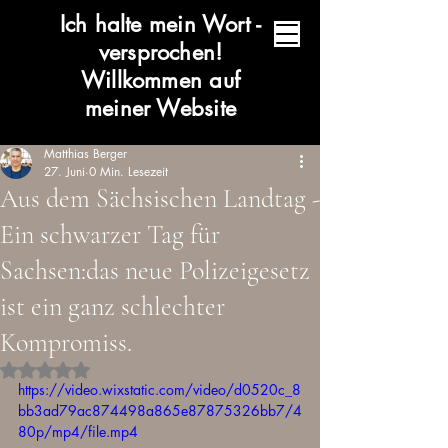
Ich halte mein Wort -
versprochen!
Willkommen auf
meiner Website
Matthias Berger
27. Juni
0 Min. Lesezeit
Aus dem Sächsischen Landtag -
Ein schwarzer Tag für
Sachsen:das neue Polizeigesetz
ist ein ganz schlechter
Kompromiss.
Mit NaN von 5 Sternen bewertet.
https://video.wixstatic.com/video/d0520c_8
bb3ad79ac874498a865e87875326bb7/4
80p/mp4/file.mp4